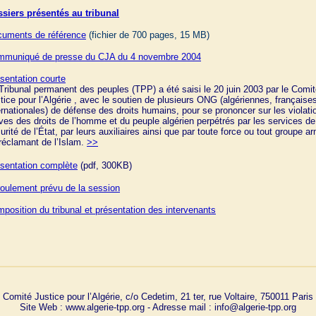
siers présentés au tribunal
uments de référence
(fichier de 700 pages, 15 MB)
muniqué de presse du CJA du 4 novembre 2004
sentation courte
Tribunal permanent des peuples (TPP) a été saisi le 20 juin 2003 par le Comi
tice pour l’Algérie , avec le soutien de plusieurs ONG (algériennes, françaises
ernationales) de défense des droits humains, pour se prononcer sur les violati
ves des droits de l’homme et du peuple algérien perpétrés par les services de
urité de l’État, par leurs auxiliaires ainsi que par toute force ou tout groupe a
réclamant de l’Islam.
>>
sentation complète
(pdf, 300KB)
oulement prévu de la session
position du tribunal et présentation des intervenants
Comité Justice pour l’Algérie, c/o Cedetim, 21 ter, rue Voltaire, 750011 Paris
Site Web : www.algerie-tpp.org - Adresse mail : info@algerie-tpp.org