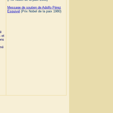
Message de soutien de Adolfo Pérez
Esquivel
(Prix Nobel de la paix 1980)
té
 et
ons
rmé