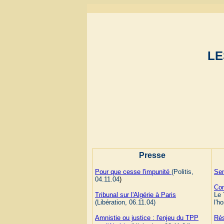
LE
Presse
Pour que cesse l'impunité
(Politis,
Sen
04.11.04
)
Com
Tribunal sur l'Algérie à Paris
Le 
(Libération, 06.11.04)
l'h
Amnistie ou justice : l'enjeu du TPP
Rés