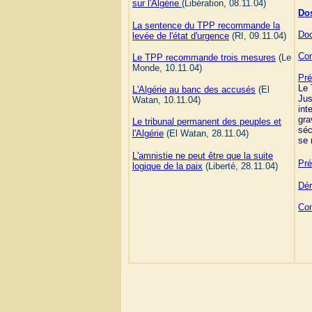
sur l'Algérie
(Libération, 08.11.04)
Dos
La sentence du TPP recommande la
Doc
levée de l'état d'urgence
(RI, 09.11.04)
Com
Le TPP recommande trois mesures
(Le
Monde, 10.11.04)
Pré
Le 
L'Algérie au banc des accusés
(El
Jus
Watan, 10.11.04)
int
gra
Le tribunal permanent des peuples et
séc
l'Algérie
(El Watan, 28.11.04)
se 
L'amnistie ne peut être que la suite
Pré
logique de la paix
(Liberté, 28.11.04)
Dér
Com